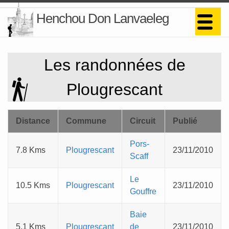
Henchou Don Lanvaeleg
Les randonnées de
Plougrescant
Distance
Commune
Circuit
Publié
Pors-
7.8 Kms
Plougrescant
23/11/2010
Scaff
Le
10.5 Kms
Plougrescant
23/11/2010
Gouffre
Baie
5.1 Kms
Plougrescant
de
23/11/2010