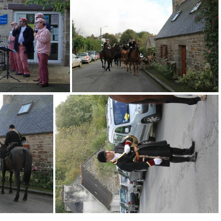
120902
640x480-20121021 120912
21021 121115
640x480-20121021 121122