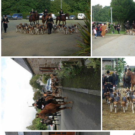
640x480-20121021 120040
640x
640x480-20121021 120943
640x480-20