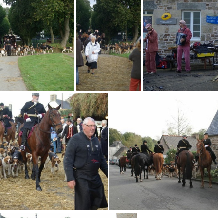
480-20121021 120758
640x480-20121021 
121021 121024
640x480-20121021 121058
640x480-201