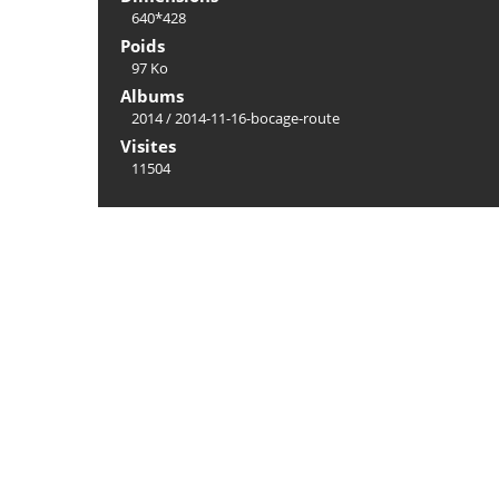
640*428
Poids
97 Ko
Albums
2014
/
2014-11-16-bocage-route
Visites
11504