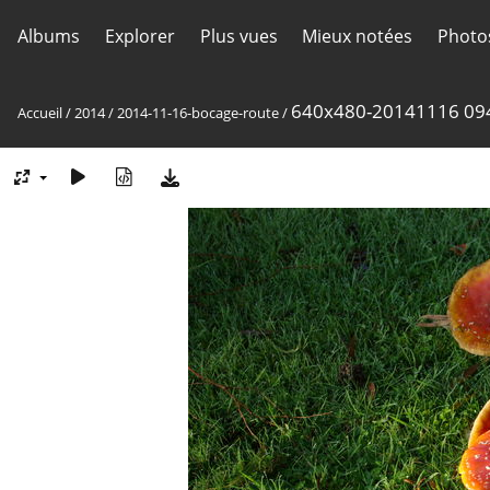
Albums
Explorer
Plus vues
Mieux notées
Photo
640x480-20141116 09
Accueil
/
2014
/
2014-11-16-bocage-route
/