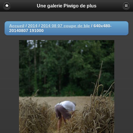
Une galerie Piwigo de plus
Accueil
/
2014
/
2014 08 07 coupe de ble
/
640x480-
20140807 191000