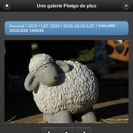
Une galerie Piwigo de plus
Accueil
/
2018
/
LEF 2018
/
2018-10-20-LEF
/
640x480-
20181020 160039