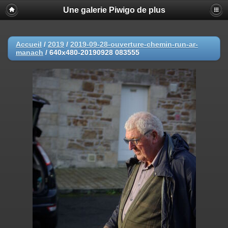
Une galerie Piwigo de plus
Accueil
/
2019
/
2019-09-28-ouverture-chemin-run-ar-
manach
/
640x480-20190928 083555