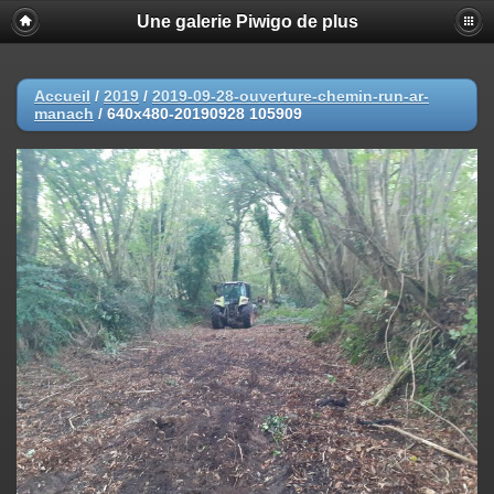
Une galerie Piwigo de plus
Accueil
/
2019
/
2019-09-28-ouverture-chemin-run-ar-
manach
/
640x480-20190928 105909