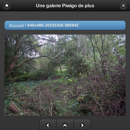
Une galerie Piwigo de plus
Accueil
/
640x480-20191026 085942