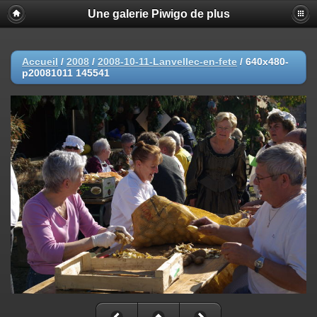
Une galerie Piwigo de plus
Accueil
/
2008
/
2008-10-11-Lanvellec-en-fete
/
640x480-
p20081011 145541