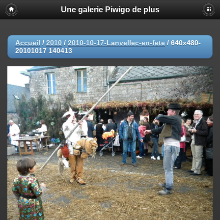
Une galerie Piwigo de plus
Accueil
/
2010
/
2010-10-17-Lanvellec-en-fete
/
640x480-
20101017 140413