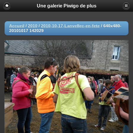
Une galerie Piwigo de plus
Accueil
/
2010
/
2010-10-17-Lanvellec-en-fete
/
640x480-
20101017 142029