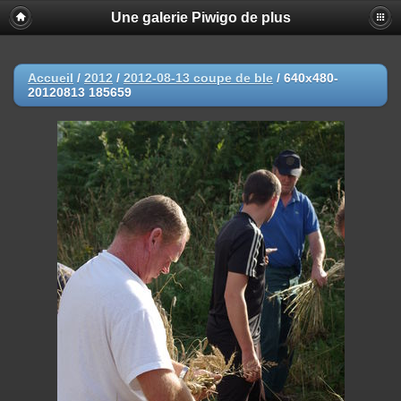
Une galerie Piwigo de plus
Accueil
/
2012
/
2012-08-13 coupe de ble
/
640x480-
20120813 185659