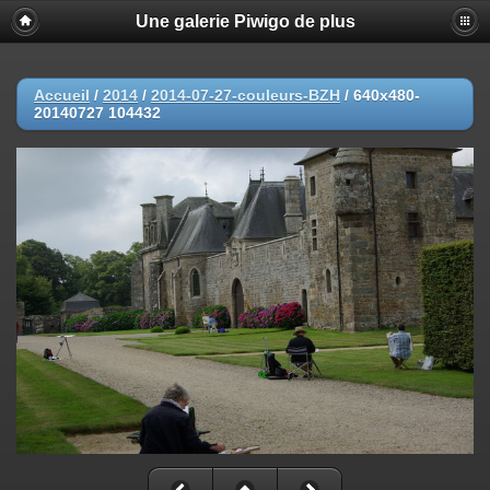
Une galerie Piwigo de plus
Accueil
/
2014
/
2014-07-27-couleurs-BZH
/
640x480-
20140727 104432