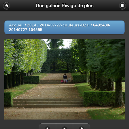
Une galerie Piwigo de plus
Accueil
/
2014
/
2014-07-27-couleurs-BZH
/
640x480-
20140727 104555