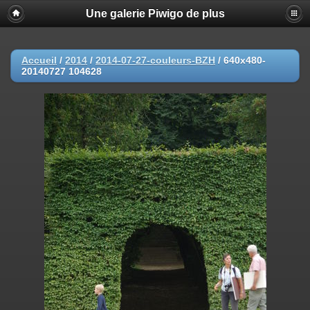
Une galerie Piwigo de plus
Accueil
/
2014
/
2014-07-27-couleurs-BZH
/
640x480-
20140727 104628