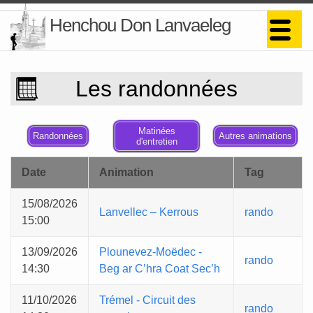
Henchou Don Lanvaeleg
Les randonnées
Matinées
Randonnées
Autres animations
d'entretien
Date
Animation
Tag
15/08/2026
Lanvellec – Kerrous
rando
15:00
13/09/2026
Plounevez-Moëdec -
rando
14:30
Beg ar C’hra Coat Sec’h
11/10/2026
Trémel - Circuit des
rando