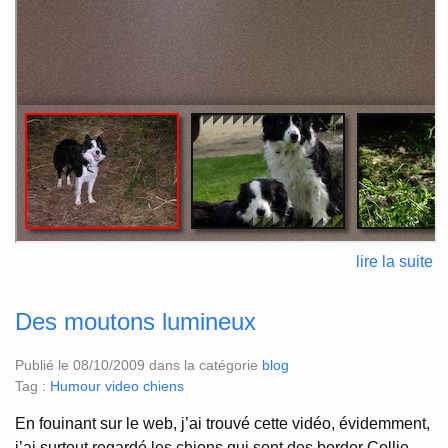
lire la suite
Des moutons lumineux
Publié le 08/10/2009 dans la catégorie
blog
Tag :
Humour
video
chiens
En fouinant sur le web, j’ai trouvé cette vidéo, évidemment,
j’ai surtout regardé les chiens qui sont des border Collie.